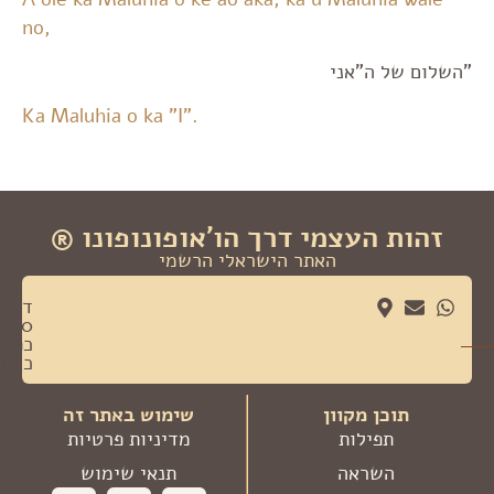
no,
"השלום של ה"אני
Ka Maluhia o ka "I".
זהות העצמי דרך הו׳אופונופונו ®
האתר הישראלי הרשמי
ד.נ.
70,
כפר
כליל
תוכן מקוון
שימוש באתר זה
תפילות
מדיניות פרטיות
השראה
תנאי שימוש