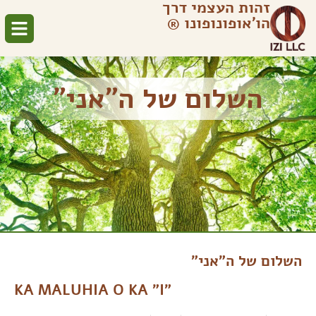
זהות העצמי דרך
הו׳אופונופונו ®
השלום של ה״אני״
השלום של ה״אני״
KA MALUHIA O KA "I"